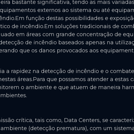
ira bastante significativa, tendo as mais variad
, equipamentos externos ao sistema ou até equipa
êndio.Em função destas possibilidades e exposiçã
ico de incêndio.Em soluções tradicionais de co
dequado em áreas com grande concentração de eq
e detecção de incêndio baseados apenas na utiliz
siderando que os danos provocados aos equipament
 a rapidez na detecção de incêndio e o combate 
stas áreas.Para que possamos atender a estas car
itorem o ambiente e que atuem de maneira har
ambientes.
ssão crítica, tais como, Data Centers, se caracte
ambiente (detecção prematura), com um sistema 