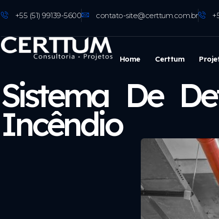
+55 (51) 99139-5600
contato-site@certtum.com.br
+
Home
Certtum
Proje
Sistema De De
Incêndio