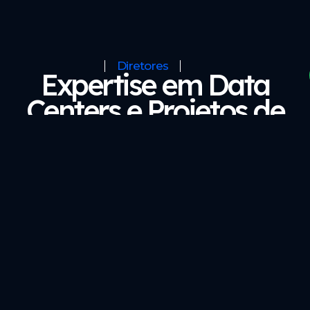
Diretores
Expertise em Data
Centers e Projetos de
Alta Performance
Pioneiros em Engenharia e Gerência de
Infraestrutura TI.
Neri Pluhar
José Macléu
Pescador
Leonidas Da Silva
Diretor técnico da Certtum,
Diretor de Projetos da
formado pela PUC/RS em
Certtum, formado em