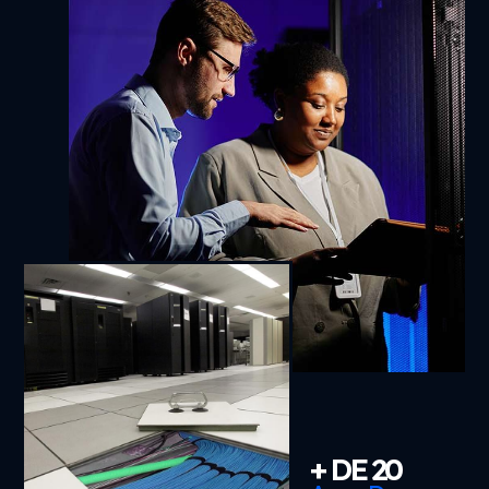
+ DE 
20