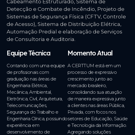
Cabeamento Estruturado, Sistema de
Detecção e Combate de Incêndio, Projeto de
Sistemas de Segurança Física (CFTV, Controle
de Acesso), Sistema de Distribuição Elétrica,
Automação Predial e elaboração de Serviços
de Consultoria e Auditoria.
Equipe Técnica
Momento Atual
Contando com uma equipe
A CERTTUM está em um
de profissionais com
processo de expressivo
graduação nas áreas de
crescimento junto ao
Engenharia Elétrica,
mercado brasileiro,
Mecânica, Ambiental,
consolidando sua atuação
Eletrônica, Civil, Arquitetura,
de maneira expressiva junto
Telecomunicações,
a clientes nas áreas Pública,
Segurança do Trabalho e
Privada, com focos nos
Engenharia Clínica, possuindo
setores de Educação, Saúde
experiência em
e Tecnologia da Informação.
desenvolvimento de
Agregando soluções